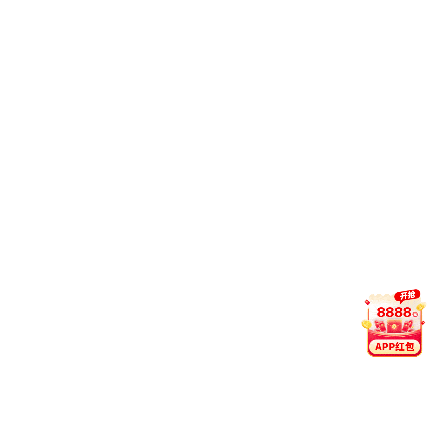
2026-06-28
#1
皮尔斯分析哈登表现对骑士晋级的关键作
皮尔斯分析哈登表现对骑士晋级的关键作用与期待，是一项综合
性的探...
2026-06-03
#2